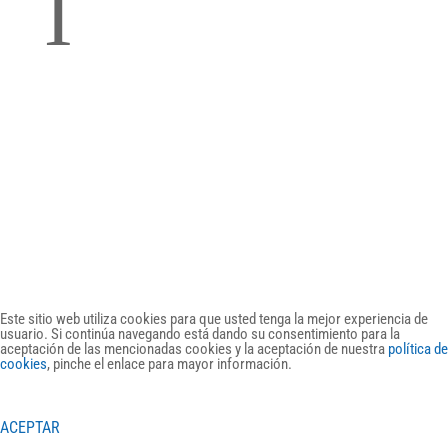
l
Política de Cookies
DWAKE Concept SLU | +34 607 49 59 20 |
info@dwake.es | DWAKE ©2026
Este sitio web utiliza cookies para que usted tenga la mejor experiencia de
usuario. Si continúa navegando está dando su consentimiento para la
aceptación de las mencionadas cookies y la aceptación de nuestra
política de
cookies
, pinche el enlace para mayor información.
ACEPTAR