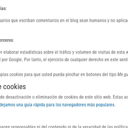
pias
:
suarios que escriban comentarios en el blog sean humanos y no aplic
erceros
:
 elaborar estadísticas sobre el tráfico y volumen de visitas de esta w
d por Google. Por tanto, el ejercicio de cualquier derecho en este s
ropias
cookies
para que usted pueda pinchar en botones del tipo
Me gu
e cookies
e desactivación o eliminación de cookies de este sitio web. Estas ac
 dejamos una guía rápida para los navegadores más populares
.
hacen responsables ni del contenido ni de la veracidad de las polític