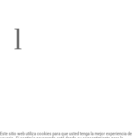
Política de Privacidad
l
Política de Cookies
DWAKE Concept SLU | +34 607 49 59 20 |
info@dwake.es | DWAKE ©2026
Este sitio web utiliza cookies para que usted tenga la mejor experiencia de