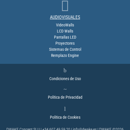

AUDIOVISUALES
VideoWalls
LCD Walls
Pantallas LED
Proyectores
Sistemas de Control
Remplazo Engine
b
Condiciones de Uso
~
Política de Privacidad
l
Política de Cookies
DWAKE Concept SLU | +34 607 49 59 20 | info@dwake.es | DWAKE ©2026